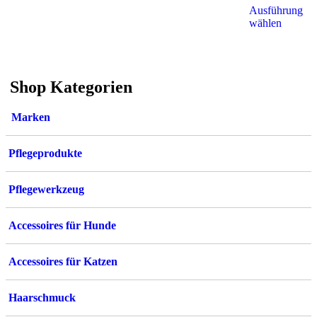
mehrere
Ausführung
Varianten
Dieses
wählen
auf.
Produkt
Die
weist
Optionen
mehrere
können
Variant
Shop Kategorien
auf
auf.
der
Die
Produktseite
Option
Marken
gewählt
können
werden
auf
der
Pflegeprodukte
Produkt
gewählt
werden
Pflegewerkzeug
Accessoires für Hunde
Accessoires für Katzen
Haarschmuck