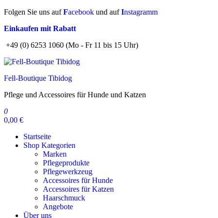
Zum
Folgen Sie uns auf
F
acebook
und auf
I
nstagramm
Inhalt
Einkaufen mit Rabatt
springen
+49 (0) 6253 1060 (Mo - Fr 11 bis 15 Uhr)
Fell-Boutique Tibidog
Pflege und Accessoires für Hunde und Katzen
0
0,00 €
Startseite
Shop Kategorien
Marken
Pflegeprodukte
Pflegewerkzeug
Accessoires für Hunde
Accessoires für Katzen
Haarschmuck
Angebote
Über uns