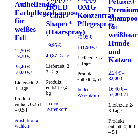
Petuxe®
Aufhellendes
HOLD
OMG
Premiu
Farbpflegeshampoo
*Coat
Konzentrat-
Shampoo
für
Shaper*
Pflegespray
für
weißes
(Haarspray)
weißhaar
Fell
70,95
€
Hunde
19,95
€
141,90
€
/
l
und
12,50
€
–
49,87
€
/
kg
19,20
€
Lieferzeit:
2-
Katzen
3 Tage
Lieferzeit:
2-
38,40
€
–
3 Tage
50,00
€
/
l
2,24
€
–
Produkt
82,00
€
enthält: 0,5
l
Produkt
Lieferzeit:
2-
enthält: 0,4
3 Tage
16,40
€
–
In den
kg
57,00
€
/
l
Warenkorb
Produkt
In den
enthält: 0,25
l
Lieferzeit:
2-
Warenkorb
– 0,5
l
3 Tage
Ausführung
Produkt
Dieses
wählen
enthält: 0,06
l
Produkt
– 5
l
weist