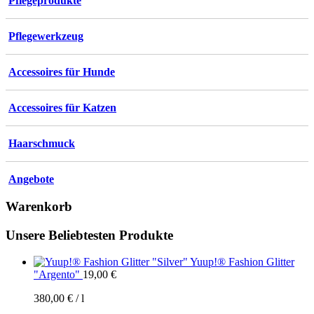
Pflegeprodukte
können
auf
der
Pflegewerkzeug
Produktseite
gewählt
werden
Accessoires für Hunde
Accessoires für Katzen
Haarschmuck
Angebote
Warenkorb
Unsere Beliebtesten Produkte
Yuup!® Fashion Glitter
"Argento"
19,00
€
380,00
€
/
l