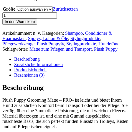
Größe
Zurücksetzen
Plush
Puppy®
In den Warenkorb
Grooming
Matte
Artikelnummer:
n. v.
Kategorien:
Shampoo
,
Conditioner &
–
Haarmasken
,
Sprays, Lotion & Öle
,
Stylingprodukte
,
PRO-
Pflegewerkzeuge
,
Plush Puppy®
,
Stylingprodukte
,
Hundeföne
*NEU*
Schlagwörter:
Matte zum Pflegen und Transport
,
Plush Puppy
Menge
Beschreibung
Zusätzliche Informationen
Produktsicherheit
Rezensionen (0)
Beschreibung
Plush Puppy Grooming Matte – PRO-
ist leicht und bietet Ihrem
Hund zusätzlichen Komfort beim Transport oder bei der Pflege. Sie
verfügt über eine 3 mm dicke Polsterung, die mit weichem Fleece-
Material überzogen ist, und eine mit Gummi ausgekleidete
rutschfeste Basis, die sich perfekt für den Einsatz in Trolleys, Kisten
und auf Pflegetischen eignet .