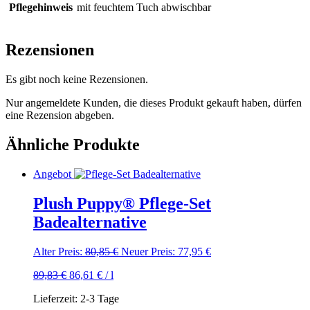
Pflegehinweis
mit feuchtem Tuch abwischbar
Rezensionen
Es gibt noch keine Rezensionen.
Nur angemeldete Kunden, die dieses Produkt gekauft haben, dürfen
eine Rezension abgeben.
Ähnliche Produkte
Angebot
Plush Puppy® Pflege-Set
Badealternative
Ursprünglicher
Aktueller
Alter Preis:
80,85
€
Neuer Preis:
77,95
€
Preis
Preis
89,83
€
86,61
€
/
l
war:
ist:
80,85 €
77,95 €.
Lieferzeit:
2-3 Tage