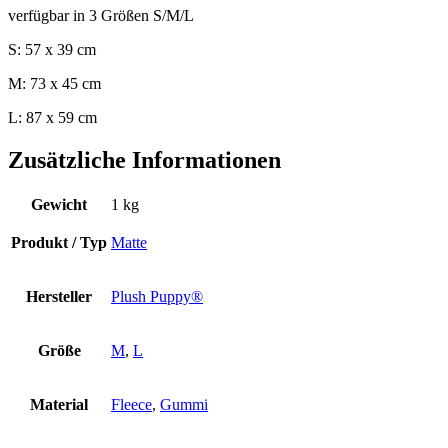
verfügbar in 3 Größen S/M/L
S: 57 x 39 cm
M: 73 x 45 cm
L: 87 x 59 cm
Zusätzliche Informationen
Gewicht
1 kg
Produkt / Typ
Matte
Hersteller
Plush Puppy®
Größe
M
,
L
Material
Fleece
,
Gummi