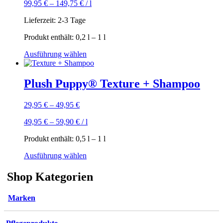
99,95
€
–
149,75
€
/
l
Lieferzeit:
2-3 Tage
Produkt enthält: 0,2
l
– 1
l
Dieses
Ausführung wählen
Produkt
weist
mehrere
Plush Puppy® Texture + Shampoo
Varianten
auf.
29,95
€
–
49,95
€
Die
Optionen
49,95
€
–
59,90
€
/
l
können
auf
Produkt enthält: 0,5
l
– 1
l
der
Produktseite
Dieses
Ausführung wählen
gewählt
Produkt
werden
weist
Shop Kategorien
mehrere
Varianten
Marken
auf.
Die
Optionen