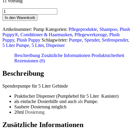
11 vorrätig
Spenderpumpe
für
In den Warenkorb
5
Liter
Artikelnummer:
Pump
Kategorien:
Pflegeprodukte
,
Shampoo
,
Plush
Gebinde
Puppy®
,
Conditioner & Haarmasken
,
Pflegewerkzeuge
,
Plush
Menge
Puppy
,
Plush Puppy
Schlagwörter:
Pumpe
,
Spender
,
Seifenspender
,
5 Liter Pumpe
,
5 Liter
,
Dispenser
Beschreibung
Zusätzliche Informationen
Produktsicherheit
Rezensionen (0)
Beschreibung
Spenderpumpe für 5 Liter Gebinde
Praktischer Dispenser (Pumphebel für 5 Liter Kanister)
als einfache Dosierhilfe und auch
als
Pumpe.
Saubere Dosierung möglich
20ml
Dosierung
Zusätzliche Informationen