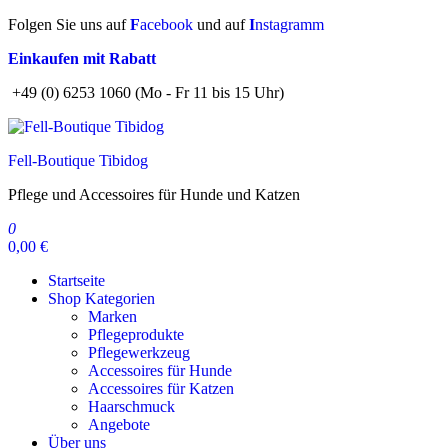
Zum
Folgen Sie uns auf
F
acebook
und auf
I
nstagramm
Inhalt
Einkaufen mit Rabatt
springen
+49 (0) 6253 1060 (Mo - Fr 11 bis 15 Uhr)
Fell-Boutique Tibidog
Pflege und Accessoires für Hunde und Katzen
0
0,00 €
Startseite
Shop Kategorien
Marken
Pflegeprodukte
Pflegewerkzeug
Accessoires für Hunde
Accessoires für Katzen
Haarschmuck
Angebote
Über uns