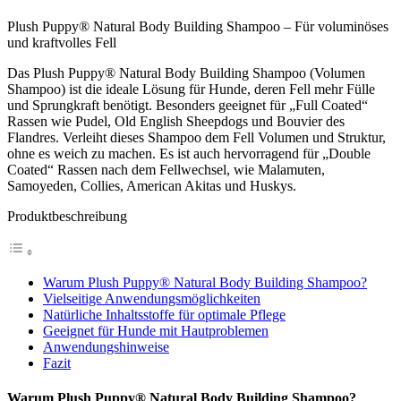
Plush Puppy® Natural Body Building Shampoo – Für voluminöses
und kraftvolles Fell
Das Plush Puppy® Natural Body Building Shampoo (Volumen
Shampoo) ist die ideale Lösung für Hunde, deren Fell mehr Fülle
und Sprungkraft benötigt. Besonders geeignet für „Full Coated“
Rassen wie Pudel, Old English Sheepdogs und Bouvier des
Flandres. Verleiht dieses Shampoo dem Fell Volumen und Struktur,
ohne es weich zu machen. Es ist auch hervorragend für „Double
Coated“ Rassen nach dem Fellwechsel, wie Malamuten,
Samoyeden, Collies, American Akitas und Huskys.
Produktbeschreibung
Warum Plush Puppy® Natural Body Building Shampoo?
Vielseitige Anwendungsmöglichkeiten
Natürliche Inhaltsstoffe für optimale Pflege
Geeignet für Hunde mit Hautproblemen
Anwendungshinweise
Fazit
Warum Plush Puppy® Natural Body Building Shampoo?