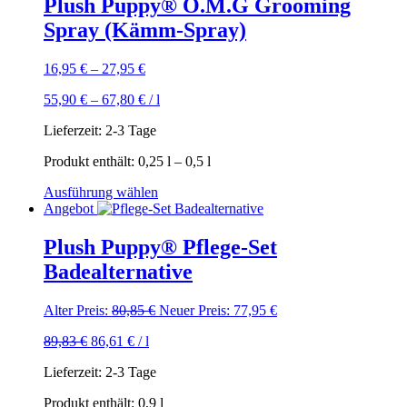
Plush Puppy® O.M.G Grooming
Spray (Kämm-Spray)
16,95
€
–
27,95
€
55,90
€
–
67,80
€
/
l
Lieferzeit:
2-3 Tage
Produkt enthält: 0,25
l
– 0,5
l
Dieses
Ausführung wählen
Produkt
Angebot
weist
mehrere
Plush Puppy® Pflege-Set
Varianten
Badealternative
auf.
Die
Optionen
Ursprünglicher
Aktueller
Alter Preis:
80,85
€
Neuer Preis:
77,95
€
können
Preis
Preis
auf
89,83
€
86,61
€
/
l
war:
ist:
der
80,85 €
77,95 €.
Produktseite
Lieferzeit:
2-3 Tage
gewählt
Produkt enthält: 0,9
l
werden