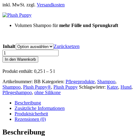
inkl. MwSt. zzgl.
Versandkosten
Volumen Shampoo für
mehr Fülle und Sprungkraft
Inhalt
Zurücksetzen
Plush
Puppy®
In den Warenkorb
Natural
Body
Produkt enthält: 0,25
l
– 5
l
Building
Shampoo
Artikelnummer:
BB
Kategorien:
Pflegeprodukte
,
Shampoo
,
(Volumen
Shampoo
,
Plush Puppy®
,
Plush Puppy
Schlagwörter:
Katze
,
Hund
,
Shampoo)
Pflegeshampoo
,
ohne Silikone
Menge
Beschreibung
Zusätzliche Informationen
Produktsicherheit
Rezensionen (0)
Beschreibung