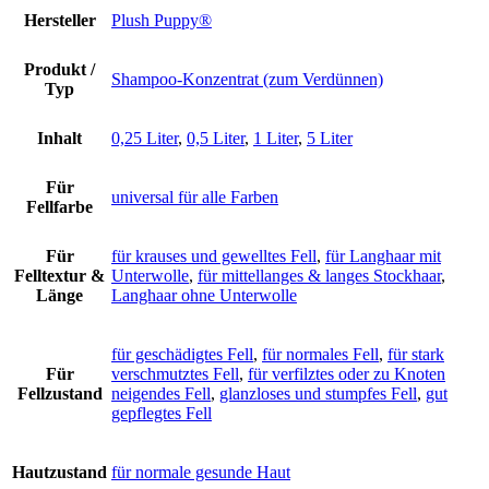
Hersteller
Plush Puppy®
Produkt /
Shampoo-Konzentrat (zum Verdünnen)
Typ
Inhalt
0,25 Liter
,
0,5 Liter
,
1 Liter
,
5 Liter
Für
universal für alle Farben
Fellfarbe
Für
für krauses und gewelltes Fell
,
für Langhaar mit
Felltextur &
Unterwolle
,
für mittellanges & langes Stockhaar
,
Länge
Langhaar ohne Unterwolle
für geschädigtes Fell
,
für normales Fell
,
für stark
Für
verschmutztes Fell
,
für verfilztes oder zu Knoten
Fellzustand
neigendes Fell
,
glanzloses und stumpfes Fell
,
gut
gepflegtes Fell
Hautzustand
für normale gesunde Haut