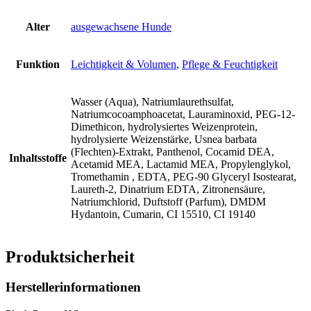
Alter
ausgewachsene Hunde
Funktion
Leichtigkeit & Volumen
,
Pflege & Feuchtigkeit
Wasser (Aqua), Natriumlaurethsulfat,
Natriumcocoamphoacetat, Lauraminoxid, PEG-12-
Dimethicon, hydrolysiertes Weizenprotein,
hydrolysierte Weizenstärke, Usnea barbata
(Flechten)-Extrakt, Panthenol, Cocamid DEA,
Inhaltsstoffe
Acetamid MEA, Lactamid MEA, Propylenglykol,
Tromethamin , EDTA, PEG-90 Glyceryl Isostearat,
Laureth-2, Dinatrium EDTA, Zitronensäure,
Natriumchlorid, Duftstoff (Parfum), DMDM ​​
Hydantoin, Cumarin, CI 15510, CI 19140
Produktsicherheit
Herstellerinformationen