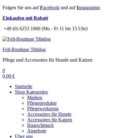
Zum
Folgen Sie uns auf
F
acebook
und auf
I
nstagramm
Inhalt
Einkaufen mit Rabatt
springen
+49 (0) 6253 1060 (Mo - Fr 11 bis 15 Uhr)
Fell-Boutique Tibidog
Pflege und Accessoires für Hunde und Katzen
0
0,00 €
Startseite
Shop Kategorien
Marken
Pflegeprodukte
Pflegewerkzeug
Accessoires für Hunde
Accessoires für Katzen
Haarschmuck
Angebote
Über uns