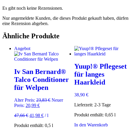
Es gibt noch keine Rezensionen.
Nur angemeldete Kunden, die dieses Produkt gekauft haben, dürfen
eine Rezension abgeben.
Ähnliche Produkte
Angebot
Yuup!® Pflegeset
Iv San Bernard®
für langes
Talco Conditioner
Haarkleid
für Welpen
38,90
€
Ursprünglicher
Alter Preis:
23,83
€
Neuer
Lieferzeit:
2-3 Tage
Aktueller
Preis
Preis:
20,99
€
Preis
war:
Produkt enthält: 0,65
l
Ursprünglicher
Aktueller
47,66
€
41,98
€
/
l
ist:
23,83 €
Preis
Preis
20,99 €.
In den Warenkorb
Produkt enthält: 0,5
l
war:
ist:
47,66 €
41,98 €.