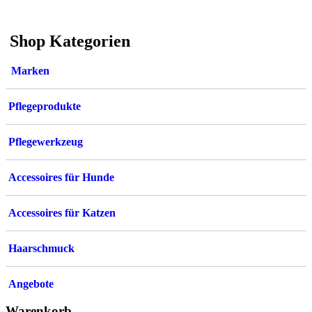
weist
auf
mehrere
der
Varianten
Produktsei
Shop Kategorien
auf.
gewählt
Die
werden
Optionen
Marken
können
auf
der
Pflegeprodukte
Produktseite
gewählt
werden
Pflegewerkzeug
Accessoires für Hunde
Accessoires für Katzen
Haarschmuck
Angebote
Warenkorb