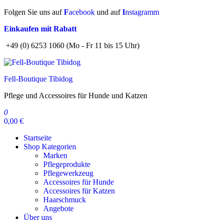
Zum
Folgen Sie uns auf
F
acebook
und auf
I
nstagramm
Inhalt
Einkaufen mit Rabatt
springen
+49 (0) 6253 1060 (Mo - Fr 11 bis 15 Uhr)
Fell-Boutique Tibidog
Pflege und Accessoires für Hunde und Katzen
0
0,00 €
Startseite
Shop Kategorien
Marken
Pflegeprodukte
Pflegewerkzeug
Accessoires für Hunde
Accessoires für Katzen
Haarschmuck
Angebote
Über uns