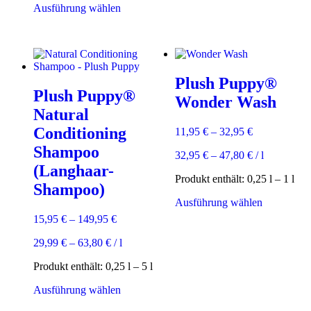
Dieses
Ausführung wählen
Produkt
weist
mehrere
Varianten
auf.
Plush Puppy®
Die
Plush Puppy®
Optionen
Wonder Wash
können
Natural
auf
Conditioning
11,95
€
–
32,95
€
der
Produktseite
Shampoo
32,95
€
–
47,80
€
/
l
gewählt
(Langhaar-
werden
Produkt enthält: 0,25
l
– 1
l
Shampoo)
Dieses
Ausführung wählen
Produkt
15,95
€
–
149,95
€
weist
mehrere
29,99
€
–
63,80
€
/
l
Varianten
auf.
Produkt enthält: 0,25
l
– 5
l
Die
Dieses
Optionen
Ausführung wählen
Produkt
können