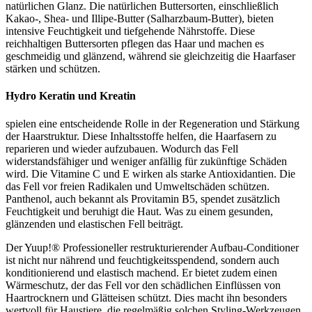
natürlichen Glanz. Die natürlichen Buttersorten, einschließlich
Kakao-, Shea- und Illipe-Butter (Salharzbaum-Butter), bieten
intensive Feuchtigkeit und tiefgehende Nährstoffe. Diese
reichhaltigen Buttersorten pflegen das Haar und machen es
geschmeidig und glänzend, während sie gleichzeitig die Haarfaser
stärken und schützen.
Hydro Keratin und Kreatin
spielen eine entscheidende Rolle in der Regeneration und Stärkung
der Haarstruktur. Diese Inhaltsstoffe helfen, die Haarfasern zu
reparieren und wieder aufzubauen. Wodurch das Fell
widerstandsfähiger und weniger anfällig für zukünftige Schäden
wird. Die Vitamine C und E wirken als starke Antioxidantien. Die
das Fell vor freien Radikalen und Umweltschäden schützen.
Panthenol, auch bekannt als Provitamin B5, spendet zusätzlich
Feuchtigkeit und beruhigt die Haut. Was zu einem gesunden,
glänzenden und elastischen Fell beiträgt.
Der Yuup!® Professioneller restrukturierender Aufbau-Conditioner
ist nicht nur nährend und feuchtigkeitsspendend, sondern auch
konditionierend und elastisch machend. Er bietet zudem einen
Wärmeschutz, der das Fell vor den schädlichen Einflüssen von
Haartrocknern und Glätteisen schützt. Dies macht ihn besonders
wertvoll für Haustiere, die regelmäßig solchen Styling-Werkzeugen