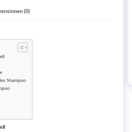
zensionen (0)
ell
ge
ndes Shampoo
ampoo
ell