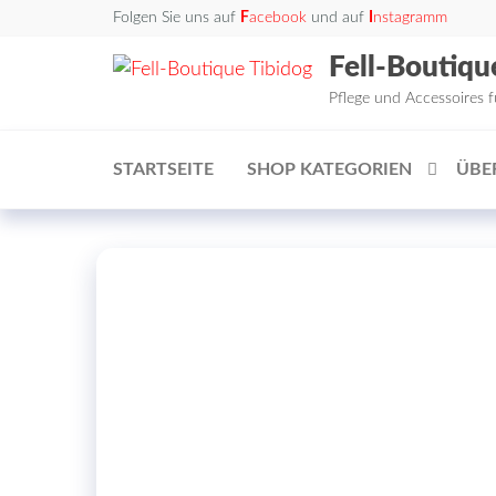
Zum
Folgen Sie uns auf
F
acebook
und auf
I
nstagramm
Inhalt
Fell-Boutiqu
springen
Pflege und Accessoires 
STARTSEITE
SHOP KATEGORIEN
ÜBE