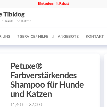
Einkaufen mit Rabatt
e Tibidog
für Hunde und Katzen
R UNS
? SERVICE/ HILFE
ANGEBOTE
KONTAKT
Petuxe®
Farbverstärkendes
Shampoo für Hunde
und Katzen
11,40
€
–
82,00
€