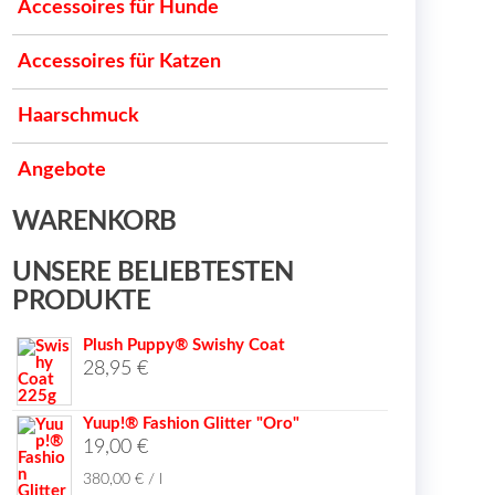
Accessoires für Hunde
Accessoires für Katzen
Haarschmuck
Angebote
WARENKORB
UNSERE BELIEBTESTEN
PRODUKTE
Plush Puppy® Swishy Coat
28,95
€
Yuup!® Fashion Glitter "Oro"
19,00
€
380,00
€
/
l