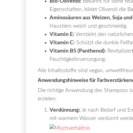
Bio-Olivenöl:
Bekannt für seine fe
Eigenschaften, bildet Olivenöl die 
Aminosäuren aus Weizen, Soja und
Haustiers weich und geschmeidig.
Vitamin E:
Verstärkt den natürlichen
Vitamin C:
Schützt die dunkle Fellfa
Vitamin B5 (Panthenol):
Revitalisie
Feuchtigkeitsversorgung.
Alle Inhaltsstoffe sind vegan, umweltfreun
Anwendungshinweise für Farbverstärke
Die richtige Anwendung des Shampoos ist
erzielen:
Verdünnung:
Je nach Bedarf und Em
mit warmem Wasser verdünnt werd