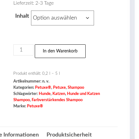
Lieferzeit:
2-3 Tage
Inhalt
Petuxe®
In den Warenkorb
Farbverstärkendes
Shampoo
für
Produkt enthält: 0,2
l
– 5
l
Artikelnummer:
n. v.
Hunde
Kategorien:
Petuxe®
,
Petuxe
,
Shampoo
und
Schlagwörter:
Hunde
,
Katzen
,
Hunde und Katzen
Katzen
Shampoo
,
Farbverstärkendes Shampoo
Marke:
Petuxe®
Menge
e Informationen
Produktsicherheit