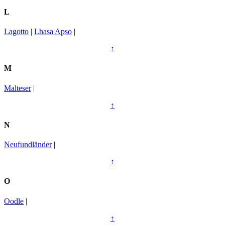
L
Lagotto
|
Lhasa Apso
|
↑
M
Malteser
|
↑
N
Neufundländer
|
↑
O
Oodle
|
↑