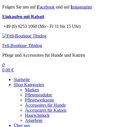
Zum
Folgen Sie uns auf
F
acebook
und auf
I
nstagramm
Inhalt
Einkaufen mit Rabatt
springen
+49 (0) 6253 1060 (Mo - Fr 11 bis 15 Uhr)
Fell-Boutique Tibidog
Pflege und Accessoires für Hunde und Katzen
0
0,00 €
Startseite
Shop Kategorien
Marken
Pflegeprodukte
Pflegewerkzeug
Accessoires für Hunde
Accessoires für Katzen
Haarschmuck
Angebote
Über uns