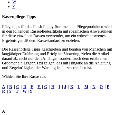
W
Y
Rassenpflege Tipps
Pflegetipps für das Plush Puppy-Sortiment an Pflegeprodukten wird
in den folgenden Rassepflegeartikeln mit spezifischen Anweisungen
für diese einzelnen Rassen verwendet, um ein wünschenswertes
Ergebnis gemäß dem Rassestandard zu erzielen.
Die Rassenpflege Tipps geschrieben und beraten von Menschen mit
langjähriger Erfahrung und Erfolg im Showring, zielen die Artikel
darauf ab, nicht nur dem Anfänger, sondern auch dem erfahrenen
Groomer ein Ergebnis zu zeigen, das mit Hingabe an die Anleitung
und Regelmäßigkeit der Wartung leicht zu erreichen ist.
Wählen Sie Ihre Rasse aus:
A
|
B
|
C
|
D
|
E
|
F
|
G
|
H
|
I
|
J
|
K
|
L
|
M
|
N
|
O
|
P
|
R
|
S
|
T
|
W
|
Y
A