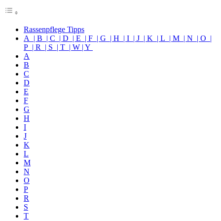
Rassenpflege Tipps
A | B | C | D | E | F | G | H | I | J | K | L | M | N | O |
P | R | S | T | W | Y
A
B
C
D
E
F
G
H
I
J
K
L
M
N
O
P
R
S
T