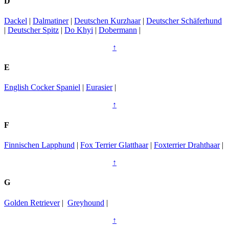
D
Dackel
|
Dalmatiner
|
Deutschen Kurzhaar
|
Deutscher Schäferhund
|
Deutscher Spitz
|
Do Khyi
|
Dobermann
|
↑
E
English Cocker Spaniel
|
Eurasier
|
↑
F
Finnischen Lapphund
|
Fox Terrier Glatthaar
|
Foxterrier Drahthaar
|
↑
G
Golden Retriever
|
Greyhound
|
↑