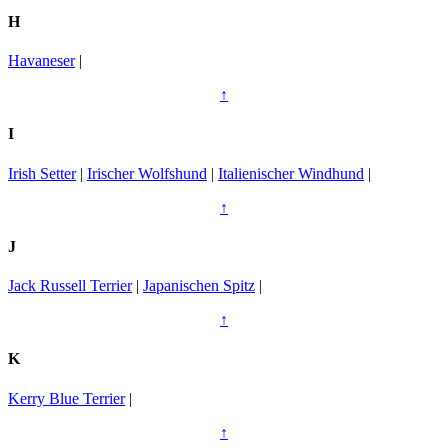
H
Havaneser
|
↑
I
Irish Setter
|
Irischer Wolfshund
|
Italienischer Windhund
|
↑
J
Jack Russell Terrier
|
Japanischen Spitz
|
↑
K
Kerry Blue Terrier
|
↑