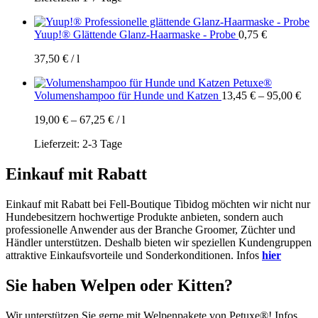
Yuup!® Glättende Glanz-Haarmaske - Probe
0,75
€
37,50
€
/
l
Petuxe®
Volumenshampoo für Hunde und Katzen
13,45
€
–
95,00
€
19,00
€
–
67,25
€
/
l
Lieferzeit:
2-3 Tage
Einkauf mit Rabatt
Einkauf mit Rabatt bei Fell-Boutique Tibidog möchten wir nicht nur
Hundebesitzern hochwertige Produkte anbieten, sondern auch
professionelle Anwender aus der Branche Groomer, Züchter und
Händler unterstützen. Deshalb bieten wir speziellen Kundengruppen
attraktive Einkaufsvorteile und Sonderkonditionen. Infos
hier
Sie haben Welpen oder Kitten?
Wir unterstützen Sie gerne mit Welpenpakete von Petuxe®! Infos