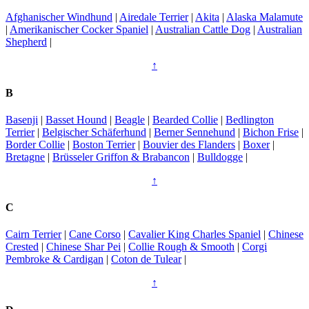
Afghanischer Windhund
|
Airedale Terrier
|
Akita
|
Alaska Malamute
|
Amerikanischer Cocker Spaniel
|
Australian Cattle Dog
|
Australian
Shepherd
|
↑
B
Basenji
|
Basset Hound
|
Beagle
|
Bearded Collie
|
Bedlington
Terrier
|
Belgischer Schäferhund
|
Berner Sennehund
|
Bichon Frise
|
Border Collie
|
Boston Terrier
|
Bouvier des Flanders
|
Boxer
|
Bretagne
|
Brüsseler Griffon & Brabancon
|
Bulldogge
|
↑
C
Cairn Terrier
|
Cane Corso
|
Cavalier King Charles Spaniel
|
Chinese
Crested
|
Chinese Shar Pei
|
Collie Rough & Smooth
|
Corgi
Pembroke & Cardigan
|
Coton de Tulear
|
↑