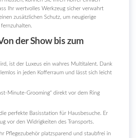
en müssen, können Sie Ihren Koffer einfach
ss Ihr wertvolles Werkzeug sicher verwahrt
einen zusätzlichen Schutz, um neugierige
fernzuhalten.
: Von der Show bis zum
rd, ist der Luxeus ein wahres Multitalent. Dank
emlos in jeden Kofferraum und lässt sich leicht
Last-Minute-Grooming“ direkt vor dem Ring
 die perfekte Basisstation für Hausbesuche. Er
ug vor den Widrigkeiten des Transports.
hr Pflegezubehör platzsparend und staubfrei in