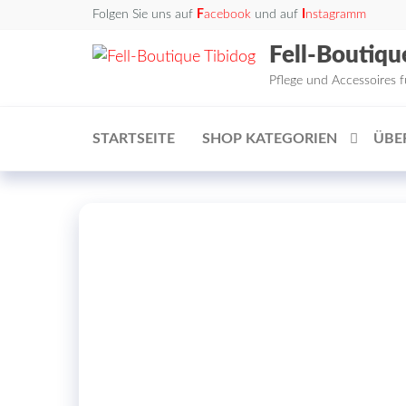
Zum
Folgen Sie uns auf
F
acebook
und auf
I
nstagramm
Inhalt
Fell-Boutiqu
springen
Pflege und Accessoires 
STARTSEITE
SHOP KATEGORIEN
ÜBE