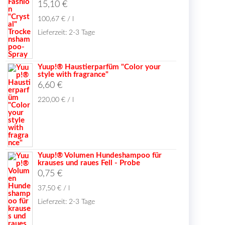
15,10
€
100,67
€
/
l
Lieferzeit:
2-3 Tage
Yuup!® Haustierparfüm "Color your
style with fragrance"
6,60
€
220,00
€
/
l
Yuup!® Volumen Hundeshampoo für
krauses und raues Fell - Probe
0,75
€
37,50
€
/
l
Lieferzeit:
2-3 Tage