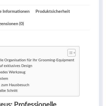
e Informationen
Produktsicherheit
zensionen (0)
lle Organisation für Ihr Grooming-Equipment
auf exklusives Design
r jedes Werkzeug
ystem
bis zum Hausbesuch
lbe Schnitt
us: Professionelle