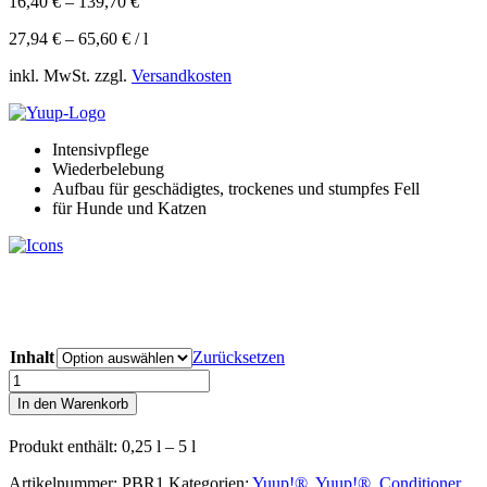
16,40
€
–
139,70
€
27,94
€
–
65,60
€
/
l
inkl. MwSt. zzgl.
Versandkosten
Intensivpflege
Wiederbelebung
Aufbau für geschädigtes, trockenes und stumpfes Fell
für Hunde und Katzen
Inhalt
Zurücksetzen
Yuup!
®
In den Warenkorb
Professioneller
restrukturierender
Produkt enthält: 0,25
l
– 5
l
Aufbau-
Conditioner
Artikelnummer:
PBR1
Kategorien:
Yuup!®
,
Yuup!®
,
Conditioner