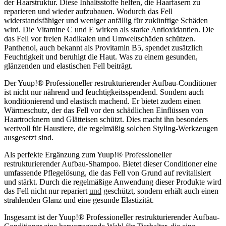
der Haarstruktur. Diese Inhaltsstoffe helfen, die Haarfasern zu
reparieren und wieder aufzubauen. Wodurch das Fell
widerstandsfähiger und weniger anfällig für zukünftige Schäden
wird. Die Vitamine C und E wirken als starke Antioxidantien. Die
das Fell vor freien Radikalen und Umweltschäden schützen.
Panthenol, auch bekannt als Provitamin B5, spendet zusätzlich
Feuchtigkeit und beruhigt die Haut. Was zu einem gesunden,
glänzenden und elastischen Fell beiträgt.
Der Yuup!® Professioneller restrukturierender Aufbau-Conditioner
ist nicht nur nährend und feuchtigkeitsspendend. Sondern auch
konditionierend und elastisch machend. Er bietet zudem einen
Wärmeschutz, der das Fell vor den schädlichen Einflüssen von
Haartrocknern und Glätteisen schützt. Dies macht ihn besonders
wertvoll für Haustiere, die regelmäßig solchen Styling-Werkzeugen
ausgesetzt sind.
Als perfekte Ergänzung zum Yuup!® Professioneller
restrukturierender Aufbau-Shampoo. Bietet dieser Conditioner eine
umfassende Pflegelösung, die das Fell von Grund auf revitalisiert
und stärkt. Durch die regelmäßige Anwendung dieser Produkte wird
das Fell nicht nur repariert
und
geschützt, sondern erhält auch einen
strahlenden Glanz und eine gesunde Elastizität.
Insgesamt ist der Yuup!® Professioneller restrukturierender Aufbau-