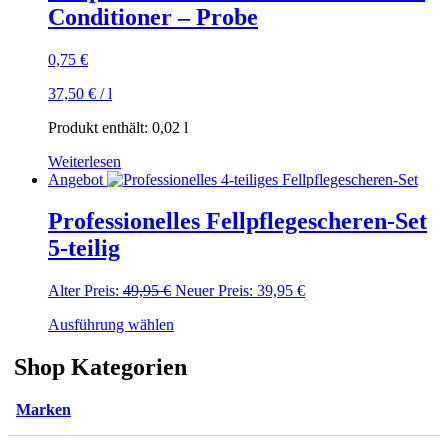
Varianten
Conditioner – Probe
auf.
Die
Optionen
0,75
€
können
auf
37,50
€
/
l
der
Produktseite
Produkt enthält: 0,02
l
gewählt
Weiterlesen
werden
Angebot
Professionelles Fellpflegescheren-Set
5-teilig
Ursprünglicher
Aktueller
Alter Preis:
49,95
€
Neuer Preis:
39,95
€
Preis
Preis
Dieses
Ausführung wählen
war:
ist:
Produkt
49,95 €
39,95 €.
weist
Shop Kategorien
mehrere
Varianten
Marken
auf.
Die