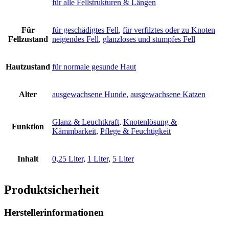
für alle Fellstrukturen & Längen
Für
für geschädigtes Fell
,
für verfilztes oder zu Knoten
Fellzustand
neigendes Fell
,
glanzloses und stumpfes Fell
Hautzustand
für normale gesunde Haut
Alter
ausgewachsene Hunde
,
ausgewachsene Katzen
Glanz & Leuchtkraft
,
Knotenlösung &
Funktion
Kämmbarkeit
,
Pflege & Feuchtigkeit
Inhalt
0,25 Liter
,
1 Liter
,
5 Liter
Produktsicherheit
Herstellerinformationen