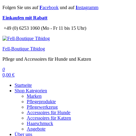
Zum
Folgen Sie uns auf
F
acebook
und auf
I
nstagramm
Inhalt
Einkaufen mit Rabatt
springen
+49 (0) 6253 1060 (Mo - Fr 11 bis 15 Uhr)
Fell-Boutique Tibidog
Pflege und Accessoires für Hunde und Katzen
0
0,00 €
Startseite
Shop Kategorien
Marken
Pflegeprodukte
Pflegewerkzeug
Accessoires für Hunde
Accessoires für Katzen
Haarschmuck
Angebote
Über uns