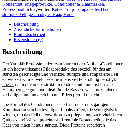
Menge
Konzentrat
,
Pflegeprodukte
,
Conditioner & Haarmasken
,
Professional
Schlagwörter:
Katze
,
Yuup!
,
strapaziertes Haar
,
stumpfes Fell
,
geschädigtes Haar
,
Hund
Beschreibung
Zusätzliche Informationen
Produktsicherheit
Rezensionen (0)
Beschreibung
Der Yuup!® Professioneller restrukturierender Aufbau-Conditioner
ist ein hochwirksames Pflegeprodukt, das speziell für das am
stärksten geschädigte und verfilzte, stumpfe und strapazierte Fell
entwickelt wurde, welches eine intensive Behandlung benötigt.
Dieser
nährende und restrukturierende Conditioner ist für alle
Haartypen geeignet und ideal für alle Rassen, was ihn zu einem
vielseitigen und unverzichtbaren Pflegeprodukt macht.
Die Formel des Conditioners basiert auf einer einzigartigen
Kombination von hochwertigen Inhaltsstoffen, die synergistisch
wirken, um das Fell tiefenwirksam zu pflegen und zu revitalisieren.
Quinoa- und Weizenproteine sind zentrale Bestandteile, die das
Haar von innen heraus stärken. Diese Proteine reparieren