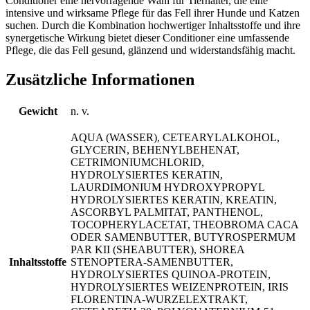
Conditioner eine hervorragende Wahl für Tierhalter, die eine
intensive und wirksame Pflege für das Fell ihrer Hunde und Katzen
suchen. Durch die Kombination hochwertiger Inhaltsstoffe und ihre
synergetische Wirkung bietet dieser Conditioner eine umfassende
Pflege, die das Fell gesund, glänzend und widerstandsfähig macht.
Zusätzliche Informationen
Gewicht
n. v.
AQUA (WASSER), CETEARYLALKOHOL,
GLYCERIN, BEHENYLBEHENAT,
CETRIMONIUMCHLORID,
HYDROLYSIERTES KERATIN,
LAURDIMONIUM HYDROXYPROPYL
HYDROLYSIERTES KERATIN, KREATIN,
ASCORBYL PALMITAT, PANTHENOL,
TOCOPHERYLACETAT, THEOBROMA CACA
ODER SAMENBUTTER, BUTYROSPERMUM
PAR KII (SHEABUTTER), SHOREA
Inhaltsstoffe
STENOPTERA-SAMENBUTTER,
HYDROLYSIERTES QUINOA-PROTEIN,
HYDROLYSIERTES WEIZENPROTEIN, IRIS
FLORENTINA-WURZELEXTRAKT,