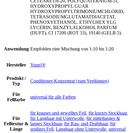
CETEARETH-20, POLYQUATERNIUM-51,
HYDROXYPROPYL GUAR
HYDROXYPROPYLTRIMONIUMCHLORID,
TETRASODIUMGLUTAMATDIACETAT,
PHENOXYETHANOL, ETHYLHEX YLG
LYCERIN, BENZYLALKOHOL PARFUM
(DUFT), CI 17200 (ROT 33), 19140 (GELB 5).
Anwendung
Empfohlen eine Mischung von 1:10 bis 1:20
Hersteller
Yuup!®
Produkt /
Conditioner-Konzentrat (zum Verdünnen)
Typ
Für
universal für alle Farben
Fellfarbe
für krauses und gewelltes Fell
,
für kurzes Stockhaar
,
Für
für Langhaar mit Unterwolle
,
für mittellanges &
Felltextur &
langes Stockhaar
,
für Rau- und Drahthaar
,
für
Länge
seidiges Fell
,
Langhaar ohne Unterwolle
,
universal