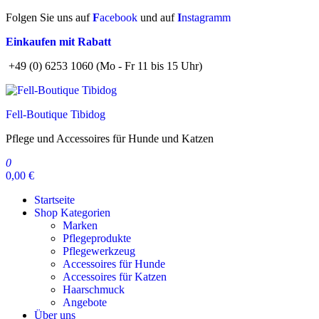
Zum
Folgen Sie uns auf
F
acebook
und auf
I
nstagramm
Inhalt
Einkaufen mit Rabatt
springen
+49 (0) 6253 1060 (Mo - Fr 11 bis 15 Uhr)
Fell-Boutique Tibidog
Pflege und Accessoires für Hunde und Katzen
0
0,00 €
Startseite
Shop Kategorien
Marken
Pflegeprodukte
Pflegewerkzeug
Accessoires für Hunde
Accessoires für Katzen
Haarschmuck
Angebote
Über uns