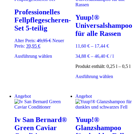
Professionelles
Yuup!®
Fellpflegescheren-
Universalshampoo
Set 5-teilig
für alle Rassen
Ursprünglicher
Alter Preis:
49,95
€
Neuer
Aktueller
Preis
Preis:
39,95
€
11,60
€
–
17,44
€
Preis
war:
Dieses
Ausführung wählen
34,88
€
–
46,40
€
/
l
ist:
49,95 €
Produkt
39,95 €.
Produkt enthält: 0,25
l
– 0,5
l
weist
mehrere
Dieses
Ausführung wählen
Varianten
Produkt
auf.
weist
Die
mehrere
Optionen
Angebot
Angebot
Varianten
können
auf.
auf
Die
der
Optionen
Produktseite
Iv San Bernard®
Yuup!®
können
gewählt
auf
werden
Green Caviar
Glanzshampoo
der