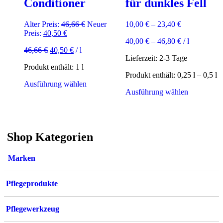
Conditioner
für dunkles Fell
Produktsei
gewählt
werden
Ursprünglicher
Alter Preis:
46,66
€
Neuer
10,00
€
–
23,40
€
Aktueller
Preis
Preis:
40,50
€
40,00
€
–
46,80
€
/
l
Preis
war:
Ursprünglicher
Aktueller
46,66
€
40,50
€
/
l
ist:
46,66 €
Lieferzeit:
2-3 Tage
Preis
Preis
40,50 €.
Produkt enthält: 1
l
war:
ist:
Produkt enthält: 0,25
l
– 0,5
l
46,66 €
40,50 €.
Dieses
Ausführung wählen
Dieses
Ausführung wählen
Produkt
Produkt
weist
weist
mehrere
mehrere
Varianten
Varianten
auf.
Shop Kategorien
auf.
Die
Die
Optionen
Optionen
können
Marken
können
auf
auf
der
der
Produktseite
Pflegeprodukte
Produktsei
gewählt
gewählt
werden
werden
Pflegewerkzeug