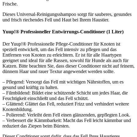
Frische.
Dieses Universal-Reinigungsshampoo sorgt für sauberes, gesundes
und frisch riechendes Fell und Haut bei Ihrem Haustier.
Yuup!® Professioneller Entwirrungs-Conditioner (1 Liter)
Der Yuup!® Professionelle Pflege-Conditioner für Knoten ist
speziell entwickelt, um das Fell intensiv zu pflegen und das
Entfernen von Knoten zu erleichtern. Er ist für alle Haartypen
geeignet und ideal für alle Rassen, sowohl für Hunde als auch für
Katzen. Bitte beachten Sie, dass dieser Conditioner nicht auf feinem,
dünnem Haar und rauer Textur angewendet werden sollte.
– Pflegend: Versorgt das Fell mit wichtigen Nährstoffen, um es
gesund und kräftig zu halten.
– Filmbildend: Bildet eine schützende Schicht um jedes Haar, die
Feuchtigkeit einschließt und das Fell schützt.
– Glättend: Glättet das Fell, reduziert Frizz und verhindert weitere
Knotenbildung.
– Polierend: Verleiht dem Fell einen glänzenden, gepflegten Look.
– Verbessert die Kämmbarkeit: Macht das Fell leicht kämmbar und
reduziert das Ziepen beim Bürsten.
Dieser Conditioner sorgt dafür, dass das Fell Ihres Haustieres