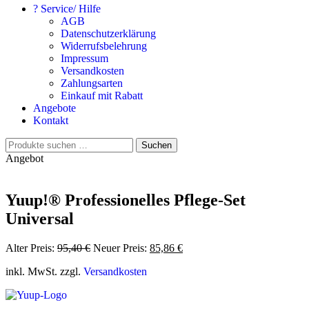
? Service/ Hilfe
AGB
Datenschutzerklärung
Widerrufsbelehrung
Impressum
Versandkosten
Zahlungsarten
Einkauf mit Rabatt
Angebote
Kontakt
Suchen
Suchen
nach:
Angebot
Yuup!® Professionelles Pflege-Set
Universal
Ursprünglicher
Aktueller
Alter Preis:
95,40
€
Neuer Preis:
85,86
€
Preis
Preis
inkl. MwSt. zzgl.
Versandkosten
war:
ist:
95,40 €
85,86 €.