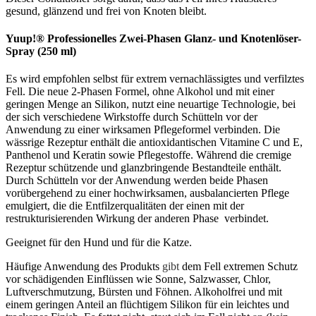
gesund, glänzend und frei von Knoten bleibt.
Yuup!® Professionelles Zwei-Phasen Glanz- und Knotenlöser-
Spray (250 ml)
Es wird empfohlen selbst für extrem vernachlässigtes und verfilztes
Fell. Die neue 2-Phasen Formel, ohne Alkohol und mit einer
geringen Menge an Silikon, nutzt eine neuartige Technologie, bei
der sich verschiedene Wirkstoffe durch Schütteln vor der
Anwendung zu einer wirksamen Pflegeformel verbinden. Die
wässrige Rezeptur enthält die antioxidantischen Vitamine C und E,
Panthenol und Keratin sowie Pflegestoffe. Während die cremige
Rezeptur schützende und glanzbringende Bestandteile enthält.
Durch Schütteln vor der Anwendung werden beide Phasen
vorübergehend zu einer hochwirksamen, ausbalancierten Pflege
emulgiert, die die Entfilzerqualitäten der einen mit der
restrukturisierenden Wirkung der anderen Phase verbindet.
Geeignet für den Hund und für die Katze.
Häufige Anwendung des Produkts
gibt
dem Fell extremen Schutz
vor schädigenden Einflüssen wie Sonne, Salzwasser, Chlor,
Luftverschmutzung, Bürsten und Föhnen. Alkoholfrei und mit
einem geringen Anteil an flüchtigem Silikon für ein leichtes und